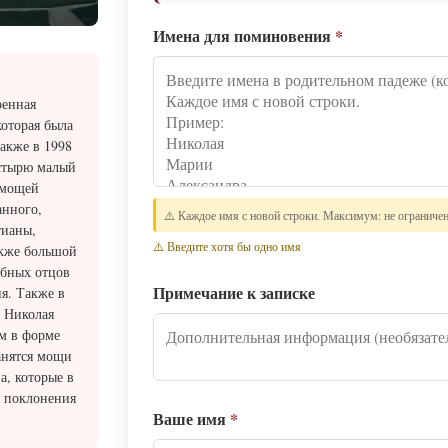
Имена для поминовения
*
ренная
оторая была
акже в 1998
астырю малый
 мощей
анного,
⚠️ Каждое имя с новой строки. Максимум: не ограниче
тианы,
⚠️ Введите хотя бы одно имя
акже большой
обных отцов
Примечание к записке
я. Также в
я Николая
м в форме
анятся мощи
а, которые в
я поклонения
Ваше имя
*