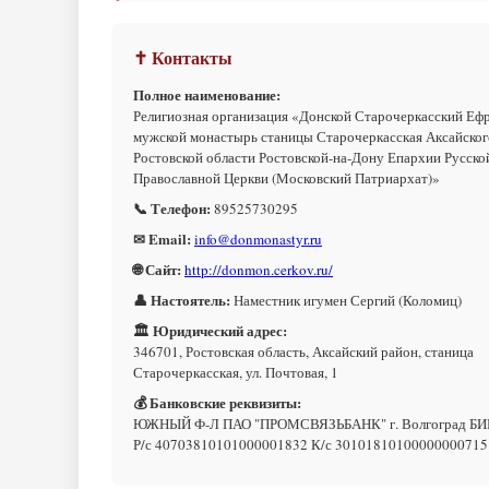
✝ Контакты
Полное наименование:
Религиозная организация «Донской Старочеркасский Еф
мужской монастырь станицы Старочеркасская Аксайског
Ростовской области Ростовской-на-Дону Епархии Русско
Православной Церкви (Московский Патриархат)»
📞 Телефон:
89525730295
✉ Email:
info@donmonastyr.ru
🌐 Сайт:
http://donmon.cerkov.ru/
👤 Настоятель:
Наместник игумен Сергий (Коломиц)
🏛 Юридический адрес:
346701, Ростовская область, Аксайский район, станица
Старочеркасская, ул. Почтовая, 1
💰 Банковские реквизиты:
ЮЖНЫЙ Ф-Л ПАО "ПРОМСВЯЗЬБАНК" г. Волгоград БИ
Р/с 40703810101000001832 К/с 30101810100000000715