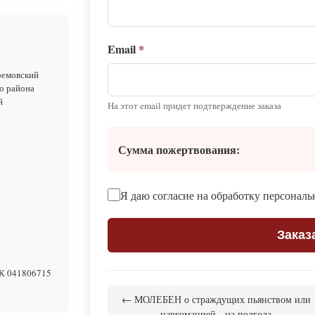
Email
*
ремовский
о района
й
На этот email придет подтверждение заказа
Сумма пожертвования:
Я даю согласие на обработку персонал
Заказ
К 041806715
← МОЛЕБЕН о страждущих пьянством или
наркоманией - на полгода