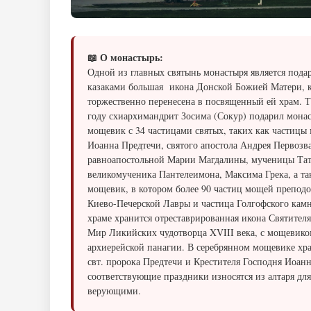
📖 О монастырь:
Одной из главных святынь монастыря является пода
казаками большая икона Донской Божией Матери, к
торжественно перенесена в посвященный ей храм. Т
году схиархимандрит Зосима (Сокур) подарил мон
мощевик с 34 частицами святых, таких как частицы
Иоанна Предтечи, святого апостола Андрея Первозв
равноапостольной Марии Магдалины, мученицы Та
великомученика Пантелеимона, Максима Грека, а т
мощевик, в котором более 90 частиц мощей препод
Киево-Печерской Лавры и частица Голгофского камн
храме хранится отреставрированная икона Святител
Мир Ликийских чудотворца XVIII века, с мощевико
архиерейской панагии. В серебрянном мощевике хр
свт. пророка Предтечи и Крестителя Господня Иоанн
соответствующие праздники износятся из алтаря дл
верующими.