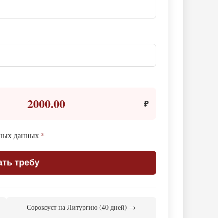
2000.00
₽
ьных данных
*
ать требу
Сорокоуст на Литургию (40 дней) →