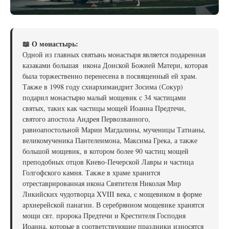
📖 О монастырь:
Одной из главных святынь монастыря является подаренная
казаками большая икона Донской Божией Матери, которая
была торжественно перенесена в посвященный ей храм.
Также в 1998 году схиархимандрит Зосима (Сокур)
подарил монастырю малый мощевик с 34 частицами
святых, таких как частицы мощей Иоанна Предтечи,
святого апостола Андрея Первозванного,
равноапостольной Марии Магдалины, мученицы Татианы,
великомученика Пантелеимона, Максима Грека, а также
большой мощевик, в котором более 90 частиц мощей
преподобных отцов Киево-Печерской Лавры и частица
Голгофского камня. Также в храме хранится
отреставрированная икона Святителя Николая Мир
Ликийских чудотворца XVIII века, с мощевиком в форме
архиерейской панагии. В серебрянном мощевике хранятся
мощи свт. пророка Предтечи и Крестителя Господня
Иоанна, которые в соответствующие праздники износятся