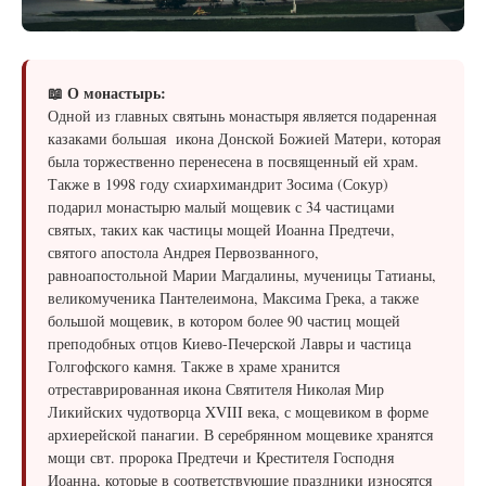
📖 О монастырь:
Одной из главных святынь монастыря является подаренная
казаками большая икона Донской Божией Матери, которая
была торжественно перенесена в посвященный ей храм.
Также в 1998 году схиархимандрит Зосима (Сокур)
подарил монастырю малый мощевик с 34 частицами
святых, таких как частицы мощей Иоанна Предтечи,
святого апостола Андрея Первозванного,
равноапостольной Марии Магдалины, мученицы Татианы,
великомученика Пантелеимона, Максима Грека, а также
большой мощевик, в котором более 90 частиц мощей
преподобных отцов Киево-Печерской Лавры и частица
Голгофского камня. Также в храме хранится
отреставрированная икона Святителя Николая Мир
Ликийских чудотворца XVIII века, с мощевиком в форме
архиерейской панагии. В серебрянном мощевике хранятся
мощи свт. пророка Предтечи и Крестителя Господня
Иоанна, которые в соответствующие праздники износятся