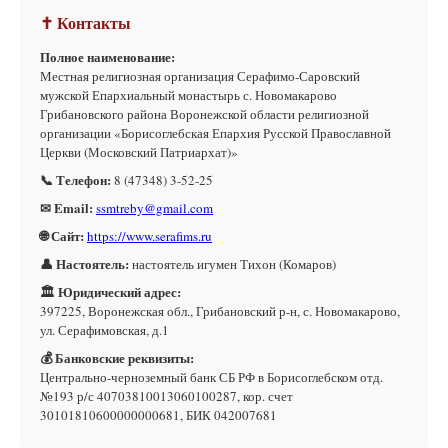
✝ Контакты
Полное наименование:
Местная религиозная организация Серафимо-Саровский
мужской Епархиальный монастырь с. Новомакарово
Грибановского района Воронежской области религиозной
организации «Борисоглебская Епархия Русской Православной
Церкви (Московский Патриархат)»
📞 Телефон:
8 (47348) 3-52-25
✉ Email:
ssmtreby@gmail.com
🌐 Сайт:
https://www.serafims.ru
👤 Настоятель:
настоятель игумен Тихон (Комаров)
🏛 Юридический адрес:
397225, Воронежская обл., Грибановский р-н, с. Новомакарово,
ул. Серафимовская, д.1
💰 Банковские реквизиты:
Центрально-черноземный банк СБ РФ в Борисоглебском отд.
№193 р/с 40703810013060100287, кор. счет
30101810600000000681, БИК 042007681