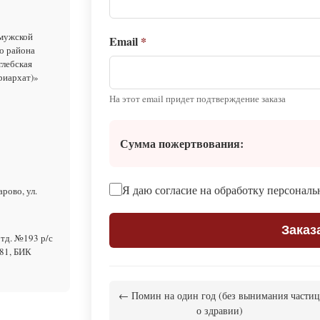
 мужской
Email
*
о района
глебская
риархат)»
На этот email придет подтверждение заказа
Сумма пожертвования:
Я даю согласие на обработку персонал
рово, ул.
Заказ
тд. №193 р/с
81, БИК
← Помин на один год (без вынимания частиц
о здравии)