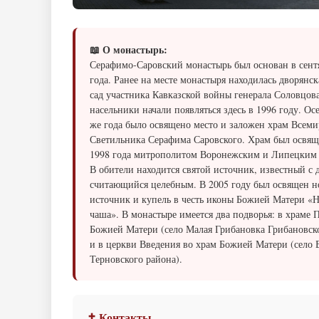
📖 О монастырь:
Серафимо-Саровский монастырь был основан в сент
года. Ранее на месте монастыря находилась дворянск
сад участника Кавказской войны генерала Соловцов
насельники начали появляться здесь в 1996 году. Ос
же года было освящено место и заложен храм Всем
Светильника Серафима Саровского. Храм был освяще
1998 года митрополитом Воронежским и Липецким
В обители находится святой источник, известный с 
считающийся целебным. В 2005 году был освящен 
источник и купель в честь иконы Божией Матери «
чаша». В монастыре имеется два подворья: в храме 
Божией Матери (село Малая Грибановка Грибановск
и в церкви Введения во храм Божией Матери (село 
Терновского района).
✝ Контакты