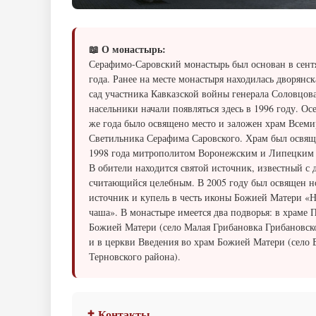
📖 О монастырь:
Серафимо-Саровский монастырь был основан в сент
года. Ранее на месте монастыря находилась дворянск
сад участника Кавказской войны генерала Соловцов
насельники начали появляться здесь в 1996 году. Ос
же года было освящено место и заложен храм Всем
Светильника Серафима Саровского. Храм был освяще
1998 года митрополитом Воронежским и Липецким
В обители находится святой источник, известный с 
считающийся целебным. В 2005 году был освящен 
источник и купель в честь иконы Божией Матери «
чаша». В монастыре имеется два подворья: в храме 
Божией Матери (село Малая Грибановка Грибановск
и в церкви Введения во храм Божией Матери (село 
Терновского района).
✝ Контакты