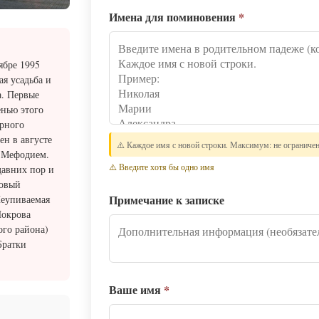
Имена для поминовения
*
ябре 1995
ая усадьба и
а. Первые
енью этого
ирного
н в августе
⚠️ Каждое имя с новой строки. Максимум: не ограниче
 Мефодием.
⚠️ Введите хотя бы одно имя
давних пор и
новый
Примечание к записке
Неупиваемая
Покрова
ого района)
Братки
Ваше имя
*