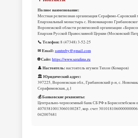
Полное наименование:
Местная религиозная организация Серафимо-Саровский
Епархиальный монастырь с. Новомакарово Грибановског
Воронежской области религиозной организации «Борисо
Епархия Русской Православной Церкви (Московский Пат
📞 Телефон:
8 (47348) 3-52-25
✉ Email:
ssmtreby@gmail.com
🌐 Сайт:
https://www.serafims.ru
👤 Настоятель:
настоятель игумен Тихон (Комаров)
🏛 Юридический адрес:
397225, Воронежская обл., Грибановский р-н, с. Новомака
Серафимовская, д.1
💰 Банковские реквизиты:
Центрально-черноземный банк СБ РФ в Борисоглебском о
40703810013060100287, кор. счет 301018106000000006
042007681