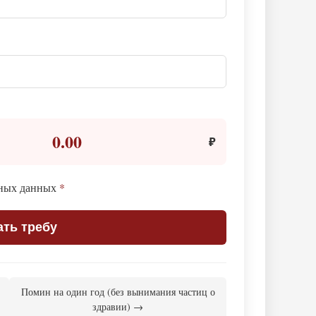
0.00
₽
ьных данных
*
ать требу
Помин на один год (без вынимания частиц о
здравии) →