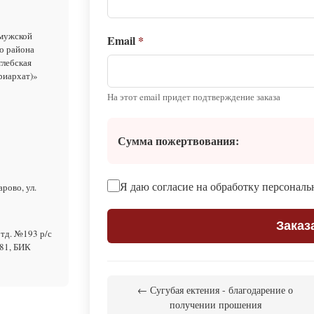
 мужской
Email
*
о района
глебская
риархат)»
На этот email придет подтверждение заказа
Сумма пожертвования:
Я даю согласие на обработку персонал
рово, ул.
Заказ
тд. №193 р/с
81, БИК
← Сугубая ектения - благодарение о
получении прошения