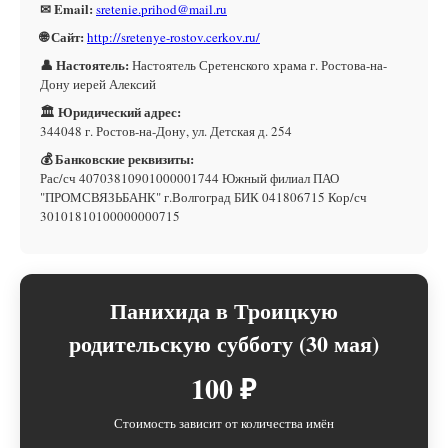
✉ Email:
sretenie.prihod@mail.ru
🌐 Сайт:
http://sretenye-rostov.cerkov.ru/
👤 Настоятель:
Настоятель Сретенского храма г. Ростова-на-
Дону иерей Алексий
🏛 Юридический адрес:
344048 г. Ростов-на-Дону, ул. Детская д. 254
💰 Банковские реквизиты:
Рас/сч 40703810901000001744 Южный филиал ПАО
"ПРОМСВЯЗЬБАНК" г.Волгоград БИК 041806715 Кор/сч
30101810100000000715
Панихида в Троицкую
родительскую субботу (30 мая)
100 ₽
Стоимость зависит от количества имён