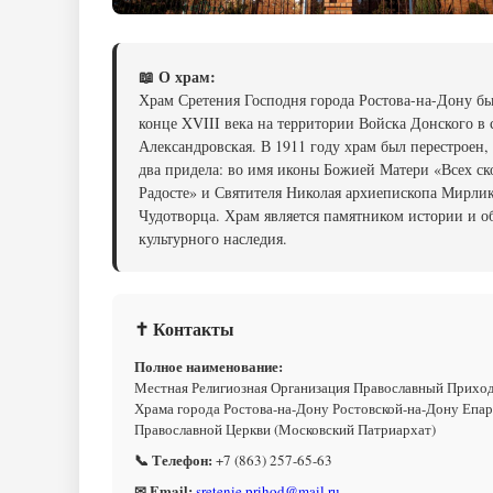
📖 О храм:
Храм Сретения Господня города Ростова-на-Дону бы
конце XVIII века на территории Войска Донского в 
Александровская. В 1911 году храм был перестроен,
два придела: во имя иконы Божией Матери «Всех с
Радосте» и Святителя Николая архиепископа Мирли
Чудотворца. Храм является памятником истории и о
культурного наследия.
✝ Контакты
Полное наименование:
Местная Религиозная Организация Православный Приход
Храма города Ростова-на-Дону Ростовской-на-Дону Епа
Православной Церкви (Московский Патриархат)
📞 Телефон:
+7 (863) 257-65-63
✉ Email:
sretenie.prihod@mail.ru