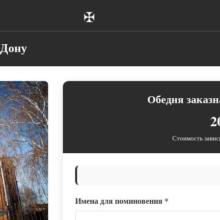
✠
-Дону
Обедня заказн
2
Стоимость завис
Имена для поминовения
*