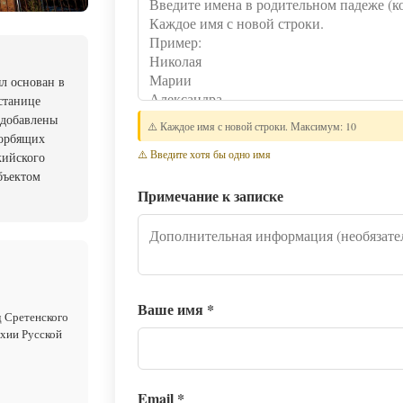
л основан в
станице
 добавлены
⚠️ Каждое имя с новой строки. Максимум: 10
корбящих
⚠️ Введите хотя бы одно имя
кийского
бъектом
Примечание к записке
Ваше имя
*
 Сретенского
рхии Русской
Email
*