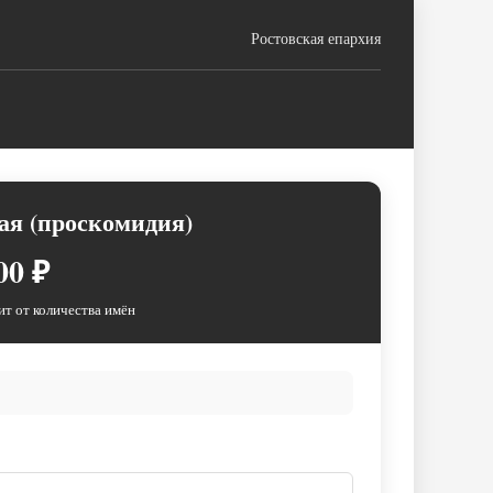
Ростовская епархия
ая (проскомидия)
00 ₽
ит от количества имён