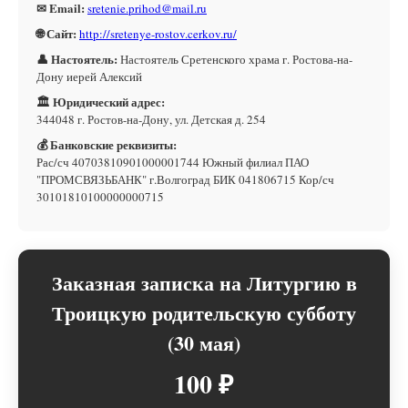
✉ Email:
sretenie.prihod@mail.ru
🌐 Сайт:
http://sretenye-rostov.cerkov.ru/
👤 Настоятель:
Настоятель Сретенского храма г. Ростова-на-
Дону иерей Алексий
🏛 Юридический адрес:
344048 г. Ростов-на-Дону, ул. Детская д. 254
💰 Банковские реквизиты:
Рас/сч 40703810901000001744 Южный филиал ПАО
"ПРОМСВЯЗЬБАНК" г.Волгоград БИК 041806715 Кор/сч
30101810100000000715
Заказная записка на Литургию в
Троицкую родительскую субботу
(30 мая)
100 ₽