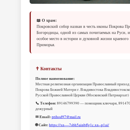
📖 О храм:
Покровский собор назван в честь иконы Покрова Пр
Богородицы, одной из самых почитаемых на Руси, и
особое место в истории и духовной жизни краевого
Приморья.
✝ Контакты
Полное наименование:
Местная религиозная организация Православный приход
Покрова Божией Матери г. Владивостока Владивостокск
Русской Православной Церкви (Московский Патриархат)
📞 Телефон:
89146799390 — помощник ключаря, 89147
дежурный
✉ Email:
prihod97@mail.ru
🌐 Сайт:
https://xn----7sbh5ainbffg1c.xn--p1ai/