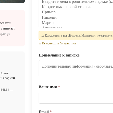
есвятой
 занимает
 центра
⚠️ Каждое имя с новой строки. Максимум: не ограниче
⚠️ Введите хотя бы одно имя
Примечание к записке
 Храма
ой епархии
Ваше имя
*
044814 —
Email
*