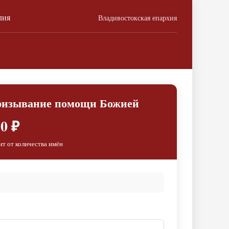
лия
Владивостокская епархия
призывание помощи Божией
0 ₽
ит от количества имён