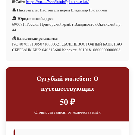
🌐 Сайт:
https://xn----7sbh5ainbffg1c.xn--p1ai/
👤 Настоятель:
Настоятель иерей Владимир Плотников
🏛 Юридический адрес:
690091. Россия. Приморский край, г Владивосток Океанский пр.
44
💰 Банковские реквизиты:
Р/С 40703810850710000321 ДАЛЬНЕВОСТОЧНЫЙ БАНК ПАО
СБЕРБАНК БИК: 040813608 Корсчёт: 30101810600000000608
Сугубый молебен: О
путешествующих
50 ₽
Стоимость зависит от количества имён