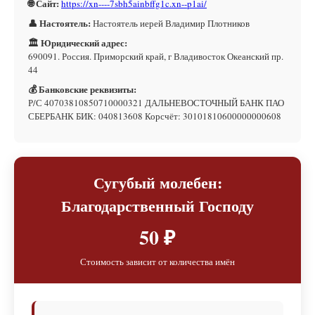
🌐 Сайт:
https://xn----7sbh5ainbffg1c.xn--p1ai/
👤 Настоятель:
Настоятель иерей Владимир Плотников
🏛 Юридический адрес:
690091. Россия. Приморский край, г Владивосток Океанский пр.
44
💰 Банковские реквизиты:
Р/С 40703810850710000321 ДАЛЬНЕВОСТОЧНЫЙ БАНК ПАО
СБЕРБАНК БИК: 040813608 Корсчёт: 30101810600000000608
Сугубый молебен:
Благодарственный Господу
50 ₽
Стоимость зависит от количества имён