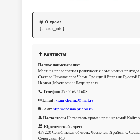
📖 О храм:
{church_info}
✝ Контакты
Полное наименование:
Местная православная религиозная организация прихода
Святого Николая села Чесма Троицкой Епархии Русской 
Церкви (Московский Патриархат)
📞 Телефон:
873516921608
✉ Email:
xram-chesma@mail.ru
🌐 Сайт:
http://chesma.prihod.ru/
👤 Настоятель:
Настоятель храма иерей Артемий Кайго
🏛 Юридический адрес:
457220 Челябинская область, Чесменский район, с. Чесма,
Советская, 46Б