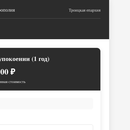
рополия
Троицкая епархия
покоении (1 год)
00 ₽
нная стоимость