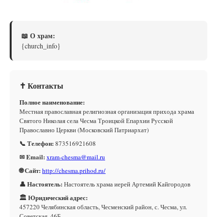
📖 О храм:
{church_info}
✝ Контакты
Полное наименование:
Местная православная религиозная организация прихода храма
Святого Николая села Чесма Троицкой Епархии Русской
Православно Церкви (Московский Патриархат)
📞 Телефон:
873516921608
✉ Email:
xram-chesma@mail.ru
🌐 Сайт:
http://chesma.prihod.ru/
👤 Настоятель:
Настоятель храма иерей Артемий Кайгородов
🏛 Юридический адрес:
457220 Челябинская область, Чесменский район, с. Чесма, ул.
Советская, 46Б