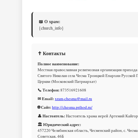
📖 О храм:
{church_info}
✝ Контакты
Полное наименование:
Местная православная религиозная организация прихода
Святого Николая села Чесма Троицкой Епархии Русской 
Церкви (Московский Патриархат)
📞 Телефон:
873516921608
✉ Email:
xram-chesma@mail.ru
🌐 Сайт:
http://chesma.prihod.ru/
👤 Настоятель:
Настоятель храма иерей Артемий Кайго
🏛 Юридический адрес:
457220 Челябинская область, Чесменский район, с. Чесма,
Советская, 46Б