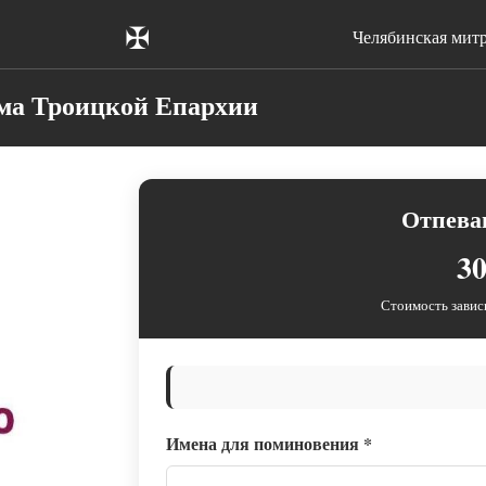
✠
Челябинская мит
сма Троицкой Епархии
Отпева
30
Стоимость завис
Имена для поминовения
*