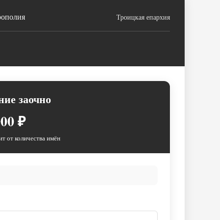
рополия
Троицкая епархия
ние заочно
00 ₽
ит от количества имён