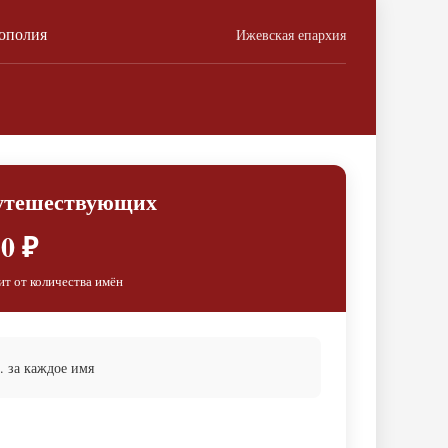
ополия
Ижевская епархия
путешествующих
0 ₽
ит от количества имён
 за каждое имя