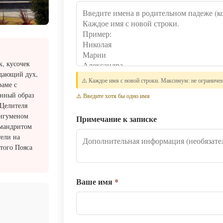
, кусочек
едающий дух,
⚠️ Каждое имя с новой строки. Максимум: не ограниче
раме с
инный образ
⚠️ Введите хотя бы одно имя
 Целителя
 игуменом
Примечание к записке
имандритом
ели на
ятого Пояса
Ваше имя
*