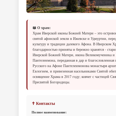
📖 О храм:
Храм Иверской иконы Божией Матери – это островок
святой афонской земли в Ижевске и Удмуртии, пер
культуру и традиции далекого Афона. В Иверском Х
благодарностью приняты и бережно хранятся - стар
Иверской Божией Матери, икона Великомученика и
Пантелеимона, переданная в дар и благословленная
Русского на Афоне Пантелеимонова монастыря арх
Евлогием, и привезенная насельниками Святой обит
освящение Храма в 2017 году; ковчег с частицей Св
Пресвятой Богородицы.
✝ Контакты
Полное наименование: