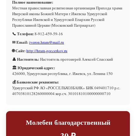
Полное наименование:
Местная православная религиозная организация Прихода храма
Иверской иконы Божией Матери г.Ижевска Удмуртской
Республики Ижевской и Удмуртской Епархии Русской
Православной Церкви (Московский Патриархат)
📞 Телефон:
8-912-459-59-16
✉ Email:
iveron.hram@mail.ru
🌐 Сайт:
http://hram-gor.cerkov.ru
👤 Настоятель:
Настоятель протоиерей Алексей Спасский
🏛 Юридический адрес:
426000, Удмуртская республика, г. Ижевск, ул. Ленина 150
💰 Банковские реквизиты:
Удмуртский РФ АО «РОССЕЛЬХОЗБАНК» БИК 049401710 р.с.
40703810128260000004 кор.сч. 30101810100000000710
Молебен благодарственный
30 ₽