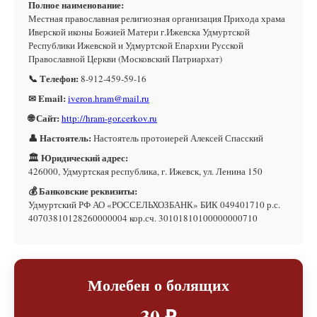
Полное наименование:
Местная православная религиозная организация Прихода храма
Иверской иконы Божией Матери г.Ижевска Удмуртской
Республики Ижевской и Удмуртской Епархии Русской
Православной Церкви (Московский Патриархат)
📞 Телефон:
8-912-459-59-16
✉ Email:
iveron.hram@mail.ru
🌐 Сайт:
http://hram-gor.cerkov.ru
👤 Настоятель:
Настоятель протоиерей Алексей Спасский
🏛 Юридический адрес:
426000, Удмуртская республика, г. Ижевск, ул. Ленина 150
💰 Банковские реквизиты:
Удмуртский РФ АО «РОССЕЛЬХОЗБАНК» БИК 049401710 р.с.
40703810128260000004 кор.сч. 30101810100000000710
Молебен о болящих
30 ₽