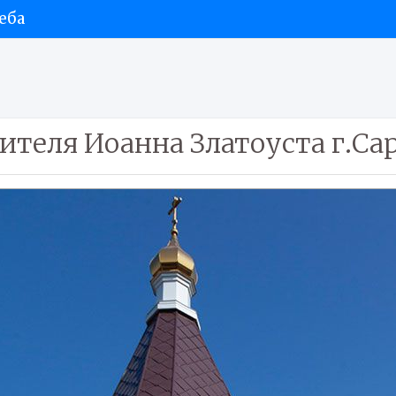
еба
ителя Иоанна Златоуста г.Са