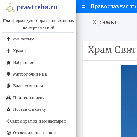
pravtreba.ru
Православная тр
Храмы
Платформа для сбора православных
пожертвований
Монастыри
Храм Свят
Храмы
Избранное
Митрополии РПЦ
Благословения
Подать записку
Поставить свечу
Сайты храмов и монастырей
Отслеживание заявок