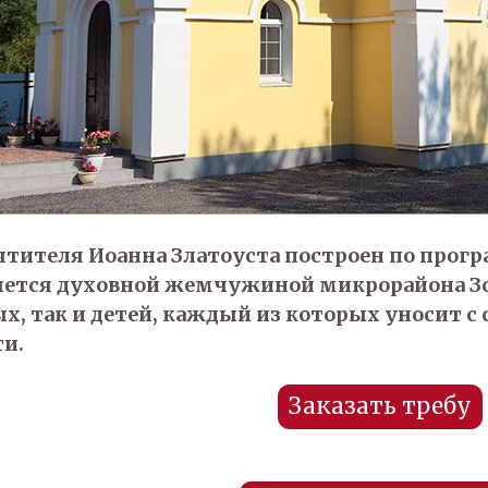
ятителя Иоанна Златоуста построен по прог
ляется духовной жемчужиной микрорайона Зо
ых, так и детей, каждый из которых уносит 
ти.
Заказать требу