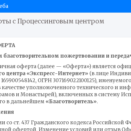
еба
рты с Процессинговым центром
ФЕРТА
м благотворительном пожертвовании и передач
ичная оферта (далее — «Оферта») является о
го центра «Экспресс-Интернет»
(в лице Индив
 165900548142, ОГРН 307169022100125), именуемо
 качестве уполномоченного технического и ин
рамов и Монастырей), включенных в систему Исп
го в дальнейшем
«Благотворитель»
.
жения
твии со ст. 437 Гражданского кодекса Российско
чной офертой. Изменение условий или отзыв Оф