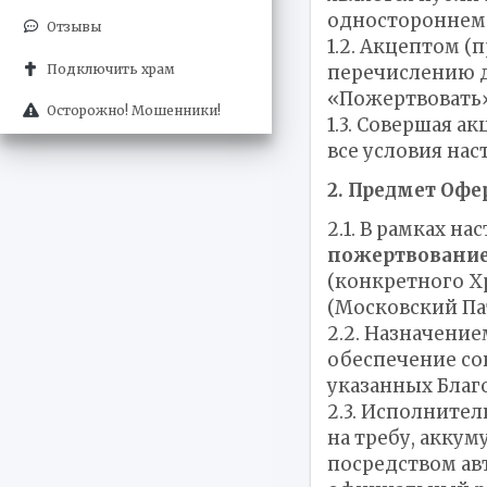
одностороннем 
Отзывы
1.2. Акцептом 
перечислению д
Подключить храм
«Пожертвовать»
Осторожно! Мошенники!
1.3. Совершая а
все условия на
2. Предмет Оф
2.1. В рамках 
пожертвовани
(конкретного Х
(Московский Па
2.2. Назначение
обеспечение со
указанных Благ
2.3. Исполните
на требу, акку
посредством ав