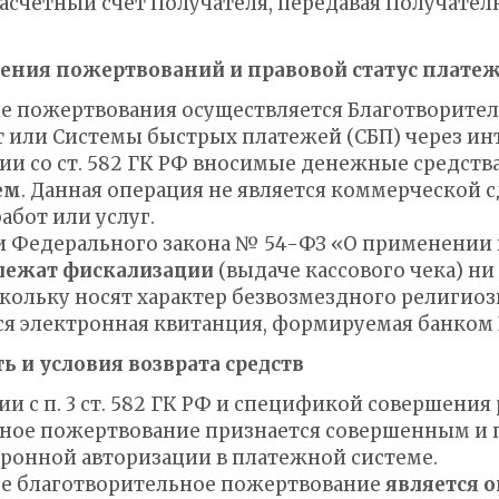
счетный счет Получателя, передавая Получателю
сения пожертвований и правовой статус плате
ние пожертвования осуществляется Благотворите
т или Системы быстрых платежей (СБП) через и
твии со ст. 582 ГК РФ вносимые денежные средст
ем
. Данная операция не является коммерческой с
абот или услуг.
нии Федерального закона № 54-ФЗ «О применении
лежат фискализации
(выдаче кассового чека) ни
скольку носят характер безвозмездного религио
ся электронная квитанция, формируемая банком 
ь и условия возврата средств
твии с п. 3 ст. 582 ГК РФ и спецификой совершени
ное пожертвование признается совершенным и
ронной авторизации в платежной системе.
ое благотворительное пожертвование
является 