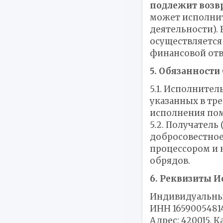
подлежит возв
может исполнит
деятельности). 
осуществляется
финансовой отв
5. Обязанности
5.1. Исполните
указанных в тре
исполнения по
5.2. Получател
добросовестное
процессором и 
обрядов.
6. Реквизиты 
Индивидуальны
ИНН 16590054814
Адрес: 420015, Ка