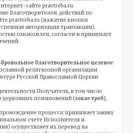
тернет-сайте pravtreba.ru.
ние Благотворителем действий по
е pravtreba.ru (нажатие кнопки
спешная авторизация транзакции).
ностью ознакомлен, согласен и принимает
ичений.
обровольное благотворительное целевое
ославной религиозной организации
уктуре Русской Православной Церкви
деятельности Получателя, в том числе
и церковных поминовений (
заказ треб
),
провождение процесса: принимает заявку
минальном счете Исполнителя и
ия) осуществляет их перевод на