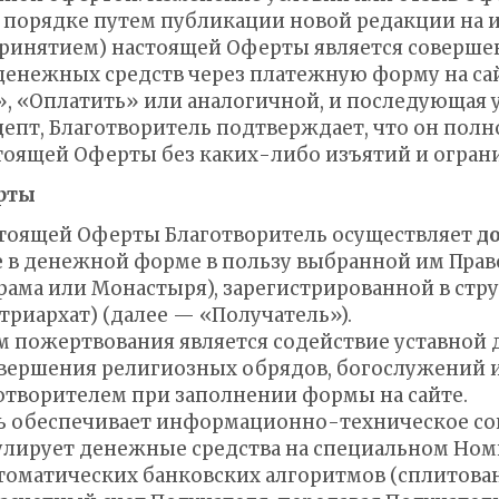
порядке путем публикации новой редакции на ин
(принятием) настоящей Оферты является соверше
енежных средств через платежную форму на сайт
, «Оплатить» или аналогичной, и последующая у
кцепт, Благотворитель подтверждает, что он пол
стоящей Оферты без каких-либо изъятий и огран
ерты
настоящей Оферты Благотворитель осуществляет
д
е
в денежной форме в пользу выбранной им Прав
рама или Монастыря), зарегистрированной в стр
триархат) (далее — «Получатель»).
м пожертвования является содействие уставной 
вершения религиозных обрядов, богослужений 
отворителем при заполнении формы на сайте.
ль обеспечивает информационно-техническое со
мулирует денежные средства на специальном Но
томатических банковских алгоритмов (сплитован