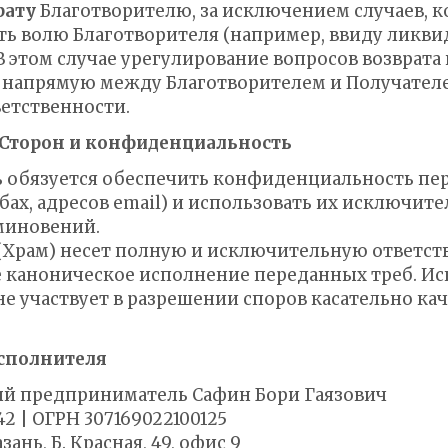
рату
Благотворителю, за исключением случаев, к
ь волю Благотворителя (например, ввиду ликви
В этом случае урегулирование вопросов возврата
 напрямую между Благотворителем и Получателем
етственности.
 Сторон и конфиденциальность
ль обязуется обеспечить конфиденциальность пе
бах, адресов email) и использовать их исключит
миновений.
ь (Храм) несет полную и исключительную ответст
 каноническое исполнение переданных треб. Ис
не участвует в разрешении споров касательно ка
Исполнителя
й предприниматель Сафин Бори Гаязович
2 | ОГРН 307169022100125
зань, Б. Красная, 49, офис 9