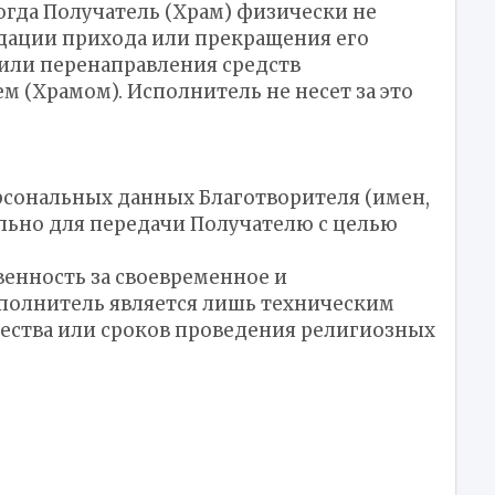
огда Получатель (Храм) физически не
дации прихода или прекращения его
 или перенаправления средств
 (Храмом). Исполнитель не несет за это
рсональных данных Благотворителя (имен,
ельно для передачи Получателю с целью
венность за своевременное и
полнитель является лишь техническим
чества или сроков проведения религиозных