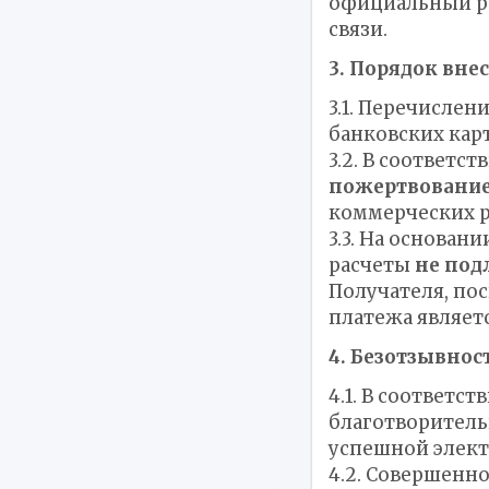
официальный ра
связи.
3. Порядок вне
3.1. Перечисле
банковских кар
3.2. В соответс
пожертвовани
коммерческих р
3.3. На основа
расчеты
не под
Получателя, по
платежа являет
4. Безотзывност
4.1. В соответс
благотворитель
успешной элект
4.2. Совершенн