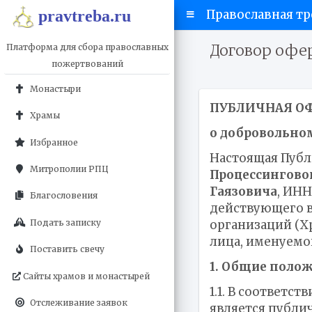
pravtreba.ru
Православная тр
Договор офе
Платформа для сбора православных
пожертвований
Монастыри
ПУБЛИЧНАЯ О
Храмы
о добровольно
Избранное
Настоящая Публ
Митрополии РПЦ
Процессингово
Гаязовича
, ИНН
Благословения
действующего в
организаций (Х
Подать записку
лица, именуемо
Поставить свечу
1. Общие поло
Сайты храмов и монастырей
1.1. В соответс
Отслеживание заявок
является публи