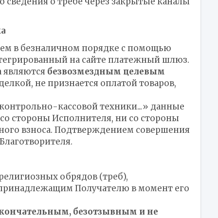
 сведения о требе через закрытые каналы
жа
лем в безналичном порядке с помощью
нтегрированный на сайте платежный шлюз.
ва являются
безвозмездным целевым
делкой, не признается оплатой товаров,
 контрольно-кассовой техники...» данные
 со стороны Исполнителя, ни со стороны
зного взноса. Подтверждением совершения
Благотворителя.
я религиозных обрядов (треб),
 принадлежащим Получателю в момент его
окончательным, безотзывным и не