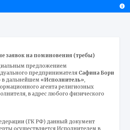
е заявок на поминовения (требы)
фициальным предложением
идуального предпринимателя
Сафина Бори
го в дальнейшем
«Исполнитель»
,
формационного агента религиозных
олнителя, в адрес любого физического
й Федерации (ГК РФ) данный документ
ерты осуществляется Исполнителем в