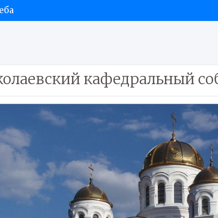
еба
олаевский кафедральный соб