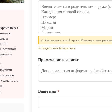
 храме несет
ршается
ым, и
⚠️ Каждое имя с новой строки. Максимум: не ограниче
ьшой
⚠️ Введите хотя бы одно имя
 Пресвятой
дравии и
Примечание к записке
),
 другими
аписана и
 храма. Есть
она
Ваше имя
*
.