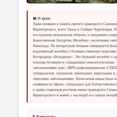
📖 О храм:
Храм освящен в память святого праведного Симеона
Верхотурского, всего Урала и Сибири Чудотворца. В
послушание монашеская община, и ежедневно сове
Божественная Литургия, Молебны с молитвами свят
Панихида. По воскресным вечерам совершается бол
водосвятный молебен о болящих тяжкими недугами
Богородице «Всецарице». Это большой молебен о з
помощи болящим и страдающим онкологическими
заболеваниями (рак), ВИЧ-инфицированным (СПИД
туберкулезом, гепатитом, язвенными, вирусными и
тяжелыми заболеваниями. Почитаемая икона была н
освящена на Афоне, специально для Златоустовского
в храме старинная ростовая икона праведного Симе
Верхотурского и ковчег с частицей его святых мощей
✝ Контакты