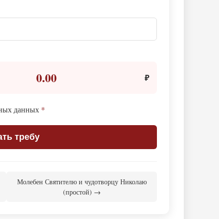
0.00
₽
ьных данных
*
ать требу
Молебен Святителю и чудотворцу Николаю
(простой) →