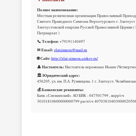
Полное наименование:
Местная религиозная организация Православный Приход
Святого Праведного Симеона Верхотурского г. Златоуст
Златоустовской епархии Русской Православной Церкви (
Патриархат )
📞 Телефон:
+79191140497
✉ Email:
zlatsimeon@mail.ru
🌐 Сайт:
http://zlat-simeon.cerkov.ru/
👤 Настоятель:
Настоятель иеромонах Иоанн (Четвертно
🏛 Юридический адрес:
456205, ул. им. П.А. Румянцева, 1 г. Златоуст, Челябинска
💰 Банковские реквизиты:
Банк «Снежинский» АО БИК - 047501799 , корр/сч
30101810600000000799 расч/сч 4070381040300002050