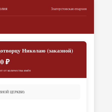
олия
Златоустовская епархия
отворцу Николаю (заказной)
0 ₽
ит от количества имён
ВНОЙ ЦЕРКВИ)