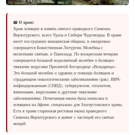
📖 О храм:
Храм освящен в память святого праведного Симеона
Верхотурского, всего Урала и Сибири Чудотворца. В храме
несет послушание монашеская община, и ежедневно
совершается Божественная Литургия, Молебны с
молитвами святым, и Панихида. По воскресным вечерам
совершается большой водосвятный молебен о болящих
тяжкими недугами Пресвятой Богородице «Всецарице».
Это большой молебен о здравии и помощи болящим и
страдающим онкологическими заболеваниями (рак), ВИЧ-
инфицированным (СПИД), туберкулезом, гепатитом,
язвенными, вирусными и другими тяжелыми
заболеваниями. Почитаемая икона была написана и
освящена на Афоне, специально для Златоустовского храма.
Есть в храме старинная ростовая икона праведного
Симеона Верхотурского и ковчег с частицей его святых
мощей.