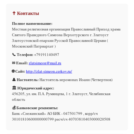
✝ Контакты
Полное наименование:
Местная религиозная организация Православный Приход храма
Святого Праведного Симеона Верхотурского г. Златоуст
Златоустовской епархии Русской Православной Церкви (
Московский Патриархат )
📞 Телефон:
+79191140497
✉ Email:
zlatsimeon@mail.ru
🌐 Сайт:
http://zlat-simeon.cerkov.ru/
👤 Настоятель:
Настоятель иеромонах Иоанн (Четвертнов)
🏛 Юридический адрес:
456205, ул. им. П.А. Румянцева, 1 г. Златоуст, Челябинская
область
💰 Банковские реквизиты:
Банк «Снежинский» АО БИК - 047501799 , корр/сч
30101810600000000799 расч/сч 40703810403000020508