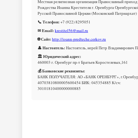
Местная религиозная организация Православный приход
Рождества Иоанна Крестителя г. Оренбурга Оренбургск
Русской Православной Церкви (Московский Патриархат)
📞 Телефон:
+7 (922) 8295051
✉ Email:
krestitel56@mail.ru
🌐 Сайт:
http://ioann-predteche.cerkov.ru
👤 Настоятель:
Настоятель, иерей Петр Владимирович П
🏛 Юридический адрес:
460003 г. Оренбург пр-т Братьев Коростелевых,161
💰 Банковские реквизиты:
БАНК ПОЛУЧАТЕЛЯ: АО «БАНК ОРЕНБУРГ», г.Оренбург
40703810800005600454 БИК: 045354885 К/сч:
30101810400000000885