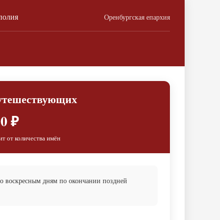
полия
Оренбургская епархия
путешествующих
0 ₽
ит от количества имён
по воскресным дням по окончании поздней