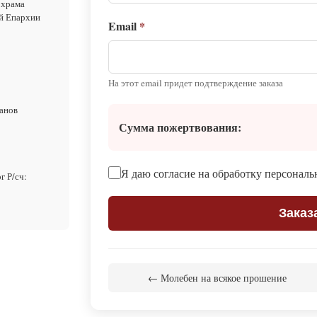
 храма
ой Епархии
Email
*
На этот email придет подтверждение заказа
анов
Сумма пожертвования:
Я даю согласие на обработку персонал
 Р/сч:
Заказ
← Молебен на всякое прошение