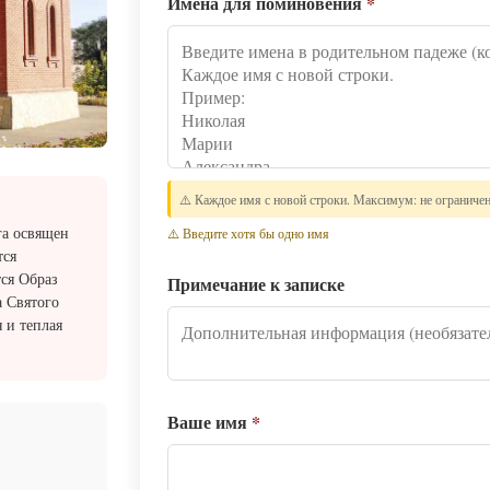
Имена для поминовения
*
⚠️ Каждое имя с новой строки. Максимум: не ограниче
га освящен
⚠️ Введите хотя бы одно имя
тся
ся Образ
Примечание к записке
 Святого
 и теплая
Ваше имя
*