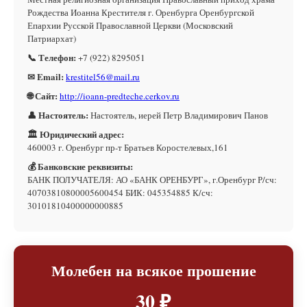
Рождества Иоанна Крестителя г. Оренбурга Оренбургской
Епархии Русской Православной Церкви (Московский
Патриархат)
📞 Телефон:
+7 (922) 8295051
✉ Email:
krestitel56@mail.ru
🌐 Сайт:
http://ioann-predteche.cerkov.ru
👤 Настоятель:
Настоятель, иерей Петр Владимирович Панов
🏛 Юридический адрес:
460003 г. Оренбург пр-т Братьев Коростелевых,161
💰 Банковские реквизиты:
БАНК ПОЛУЧАТЕЛЯ: АО «БАНК ОРЕНБУРГ», г.Оренбург Р/сч:
40703810800005600454 БИК: 045354885 К/сч:
30101810400000000885
Молебен на всякое прошение
30 ₽