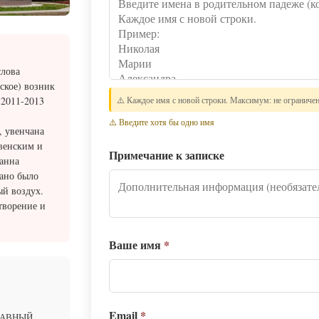
слова
ское) возник
⚠️ Каждое имя с новой строки. Максимум: не ограниче
 2011-2013
⚠️ Введите хотя бы одно имя
, увенчана
венским и
Примечание к записке
анна
рано было
ый воздух.
творение и
Ваше имя
*
Email
*
ЛАВНЫЙ