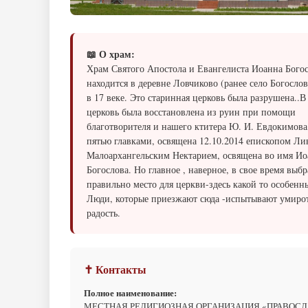
📖 О храм:
Храм Святого Апостола и Евангелиста Иоанна Бого
находится в деревне Ловчиково (ранее село Богослов
в 17 веке. Это старинная церковь была разрушена..В
церковь была восстановлена из руин при помощи
благотворителя и нашего ктитера Ю. И. Евдокимова
пятью главками, освящена 12.10.2014 епископом Ли
Малоархангельским Нектарием, освящена во имя Ио
Богослова. Но главное , наверное, в свое время выб
правильно место для церкви-здесь какой то особенн
Люди, которые приезжают сюда -испытывают умиро
радость.
✝ Контакты
Полное наименование:
МЕСТНАЯ РЕЛИГИОЗНАЯ ОРГАНИЗАЦИЯ «ПРАВОС