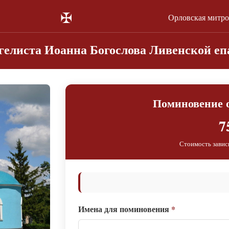
✠
Орловская митр
гелиста Иоанна Богослова Ливенской е
Поминовение о
7
Стоимость завис
Имена для поминовения
*