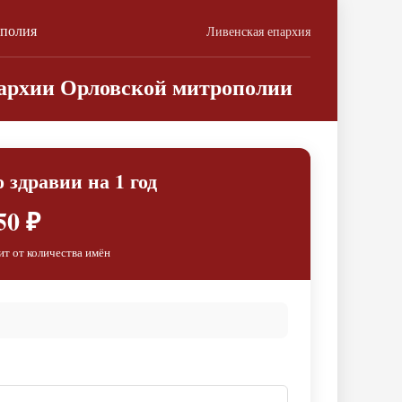
ополия
Ливенская епархия
пархии Орловской митрополии
 здравии на 1 год
50 ₽
ит от количества имён