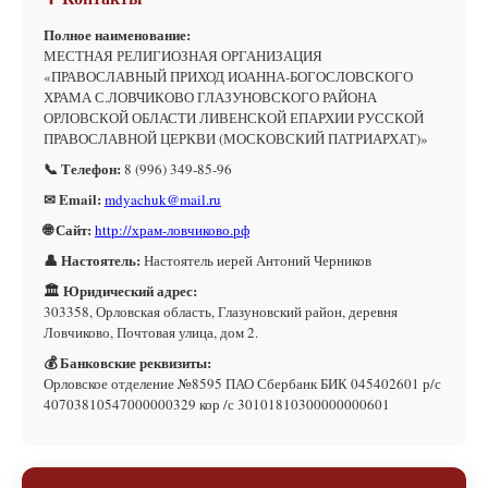
Полное наименование:
МЕСТНАЯ РЕЛИГИОЗНАЯ ОРГАНИЗАЦИЯ
«ПРАВОСЛАВНЫЙ ПРИХОД ИОАННА-БОГОСЛОВСКОГО
ХРАМА С.ЛОВЧИКОВО ГЛАЗУНОВСКОГО РАЙОНА
ОРЛОВСКОЙ ОБЛАСТИ ЛИВЕНСКОЙ ЕПАРХИИ РУССКОЙ
ПРАВОСЛАВНОЙ ЦЕРКВИ (МОСКОВСКИЙ ПАТРИАРХАТ)»
📞 Телефон:
8 (996) 349-85-96
✉ Email:
mdyachuk@mail.ru
🌐 Сайт:
http://храм-ловчиково.рф
👤 Настоятель:
Настоятель иерей Антоний Черников
🏛 Юридический адрес:
303358, Орловская область, Глазуновский район, деревня
Ловчиково, Почтовая улица, дом 2.
💰 Банковские реквизиты:
Орловское отделение №8595 ПАО Сбербанк БИК 045402601 р/с
40703810547000000329 кор /с 30101810300000000601