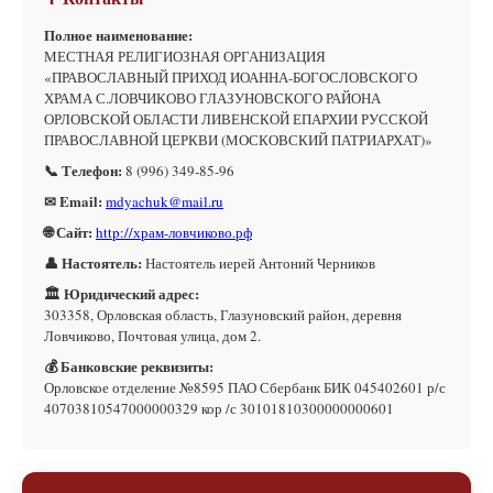
Полное наименование:
МЕСТНАЯ РЕЛИГИОЗНАЯ ОРГАНИЗАЦИЯ
«ПРАВОСЛАВНЫЙ ПРИХОД ИОАННА-БОГОСЛОВСКОГО
ХРАМА С.ЛОВЧИКОВО ГЛАЗУНОВСКОГО РАЙОНА
ОРЛОВСКОЙ ОБЛАСТИ ЛИВЕНСКОЙ ЕПАРХИИ РУССКОЙ
ПРАВОСЛАВНОЙ ЦЕРКВИ (МОСКОВСКИЙ ПАТРИАРХАТ)»
📞 Телефон:
8 (996) 349-85-96
✉ Email:
mdyachuk@mail.ru
🌐 Сайт:
http://храм-ловчиково.рф
👤 Настоятель:
Настоятель иерей Антоний Черников
🏛 Юридический адрес:
303358, Орловская область, Глазуновский район, деревня
Ловчиково, Почтовая улица, дом 2.
💰 Банковские реквизиты:
Орловское отделение №8595 ПАО Сбербанк БИК 045402601 р/с
40703810547000000329 кор /с 30101810300000000601