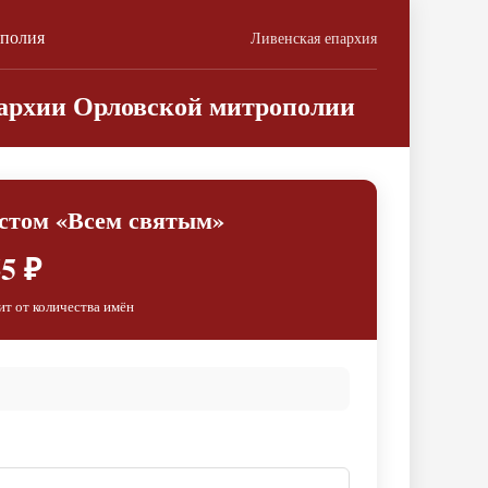
ополия
Ливенская епархия
пархии Орловской митрополии
стом «Всем святым»
5 ₽
ит от количества имён