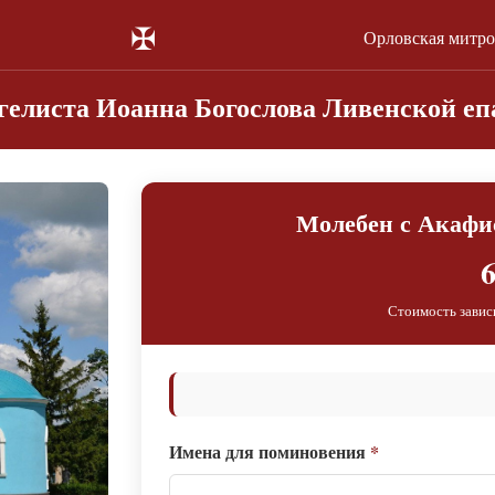
✠
Орловская митр
гелиста Иоанна Богослова Ливенской е
Молебен с Акафи
6
Стоимость завис
Имена для поминовения
*