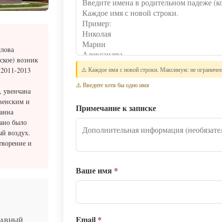
слова
ское) возник
⚠️ Каждое имя с новой строки. Максимум: не ограниче
 2011-2013
⚠️ Введите хотя бы одно имя
, увенчана
венским и
Примечание к записке
анна
рано было
ый воздух.
творение и
Ваше имя
*
Email
*
ЛАВНЫЙ