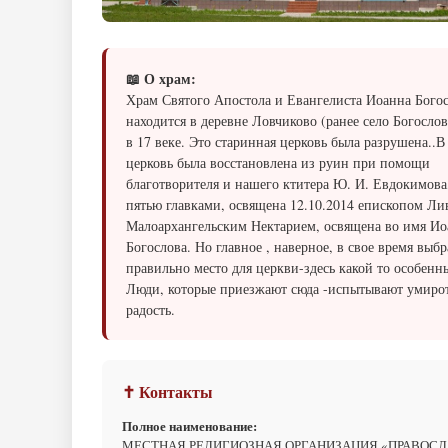
📖 О храм:
Храм Святого Апостола и Евангелиста Иоанна Бого
находится в деревне Ловчиково (ранее село Богослов
в 17 веке. Это старинная церковь была разрушена..В
церковь была восстановлена из руин при помощи
благотворителя и нашего ктитера Ю. И. Евдокимова
пятью главками, освящена 12.10.2014 епископом Ли
Малоархангельским Нектарием, освящена во имя Ио
Богослова. Но главное , наверное, в свое время выб
правильно место для церкви-здесь какой то особенн
Люди, которые приезжают сюда -испытывают умиро
радость.
✝ Контакты
Полное наименование:
МЕСТНАЯ РЕЛИГИОЗНАЯ ОРГАНИЗАЦИЯ «ПРАВОС