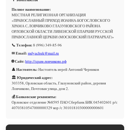
Полное наименование:
МЕСТНАЯ РЕЛИГИОЗНАЯ ОРГАНИЗАЦИЯ
«ПРАВОСЛАВНЫЙ ПРИХОД ИОАННА-БОГОСЛОВСКОГО
ХРАМА С.ЛОВЧИКОВО ГЛАЗУНОВСКОГО РАЙОНА
ОРЛОВСКОЙ ОБЛАСТИ ЛИВЕНСКОЙ ЕПАРХИИ РУССКОЙ
ПРАВОСЛАВНОЙ ЦЕРКВИ (МОСКОВСКИЙ ПАТРИАРХАТ)»
📞 Телефон:
8 (996) 349-85-96
✉ Email:
mdyachuk@mail.ru
🌐 Сайт:
http://храм-ловчиково.рф
👤 Настоятель:
Настоятель иерей Антоний Черников
🏛 Юридический адрес:
303358, Орловская область, Глазуновский район, деревня
Ловчиково, Почтовая улица, дом 2.
💰 Банковские реквизиты:
Орловское отделение №8595 ПАО Сбербанк БИК 045402601 р/с
40703810547000000329 кор /с 30101810300000000601