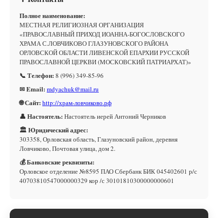
Полное наименование:
МЕСТНАЯ РЕЛИГИОЗНАЯ ОРГАНИЗАЦИЯ
«ПРАВОСЛАВНЫЙ ПРИХОД ИОАННА-БОГОСЛОВСКОГО
ХРАМА С.ЛОВЧИКОВО ГЛАЗУНОВСКОГО РАЙОНА
ОРЛОВСКОЙ ОБЛАСТИ ЛИВЕНСКОЙ ЕПАРХИИ РУССКОЙ
ПРАВОСЛАВНОЙ ЦЕРКВИ (МОСКОВСКИЙ ПАТРИАРХАТ)»
📞 Телефон:
8 (996) 349-85-96
✉ Email:
mdyachuk@mail.ru
🌐 Сайт:
http://храм-ловчиково.рф
👤 Настоятель:
Настоятель иерей Антоний Черников
🏛 Юридический адрес:
303358, Орловская область, Глазуновский район, деревня
Ловчиково, Почтовая улица, дом 2.
💰 Банковские реквизиты:
Орловское отделение №8595 ПАО Сбербанк БИК 045402601 р/с
40703810547000000329 кор /с 30101810300000000601