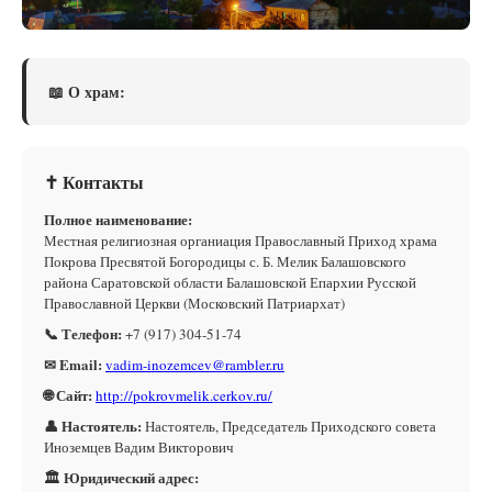
📖 О храм:
✝ Контакты
Полное наименование:
Местная религиозная органиация Православный Приход храма
Покрова Пресвятой Богородицы с. Б. Мелик Балашовского
района Саратовской области Балашовской Епархии Русской
Православной Церкви (Московский Патриархат)
📞 Телефон:
+7 (917) 304-51-74
✉ Email:
vadim-inozemcev@rambler.ru
🌐 Сайт:
http://pokrovmelik.cerkov.ru/
👤 Настоятель:
Настоятель, Председатель Приходского совета
Иноземцев Вадим Викторович
🏛 Юридический адрес: