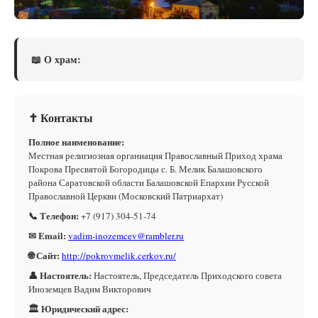
📖 О храм:
✝ Контакты
Полное наименование:
Местная религиозная органиация Православный Приход храма
Покрова Пресвятой Богородицы с. Б. Мелик Балашовского
района Саратовской области Балашовской Епархии Русской
Православной Церкви (Московский Патриархат)
📞 Телефон:
+7 (917) 304-51-74
✉ Email:
vadim-inozemcev@rambler.ru
🌐 Сайт:
http://pokrovmelik.cerkov.ru/
👤 Настоятель:
Настоятель, Председатель Приходского совета
Иноземцев Вадим Викторович
🏛 Юридический адрес: