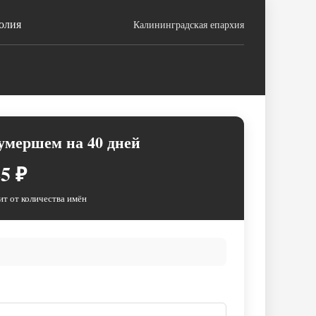
олия
Калининградская епархия
умершем на 40 дней
5 ₽
ит от количества имён