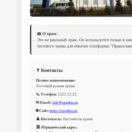
📖 О храм:
Это не реальный храм. Он используется только в кач
тестового храма для обкатки платформы "Православн
✝ Контакты
Полное наименование:
Тестовый режим храма
📞 Телефон:
2222-22-22
✉ Email:
info@eparhia.ru
🌐 Сайт:
https://eparhia.ru
👤 Настоятель:
Настоятель храма
🏛 Юридический адрес: