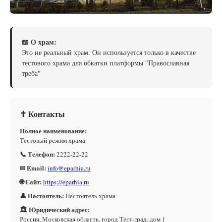
📖 О храм:
Это не реальный храм. Он используется только в качестве
тестового храма для обкатки платформы "Православная
треба"
✝ Контакты
Полное наименование:
Тестовый режим храма
📞 Телефон:
2222-22-22
✉ Email:
info@eparhia.ru
🌐 Сайт:
https://eparhia.ru
👤 Настоятель:
Настоятель храма
🏛 Юридический адрес:
Россия, Московская область, город Тест-град, дом 1