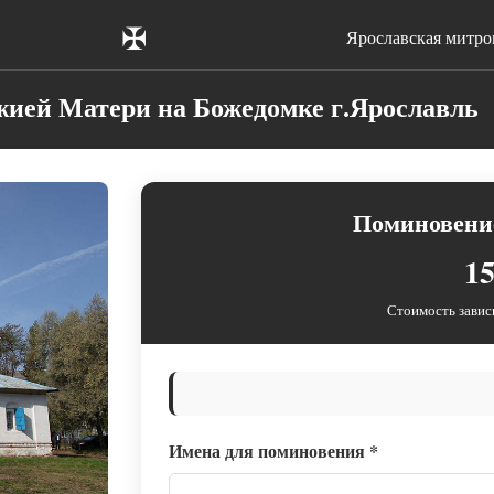
✠
Ярославская митро
ией Матери на Божедомке г.Ярославль
Поминовение
15
Стоимость завис
Имена для поминовения
*