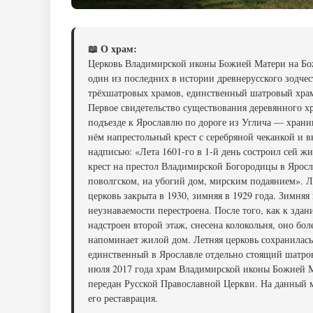
📖 О храм:
Церковь Владимирской иконы Божией Матери на Б
один из последних в истории древнерусского зодчес
трёхшатровых храмов, единственный шатровый храм
Первое свидетельство существования деревянного х
подъезде к Ярославлю по дороге из Углича — хран
нём напрестольный крест с серебряной чеканкой и 
надписью: «Лета 1601-го в 1-й день состроил сей 
крест на престол Владимирской Богородицы в Яросл
поволгском, на убогий дом, мирским подаянием». Л
церковь закрыта в 1930, зимняя в 1929 года. Зимняя
неузнаваемости перестроена. После того, как к зда
надстроен второй этаж, снесена колокольня, оно бол
напоминает жилой дом. Летняя церковь сохранилась
единственный в Ярославле отдельно стоящий шатро
июля 2017 года храм Владимирской иконы Божией 
передан Русской Православной Церкви. На данный 
его реставрация.