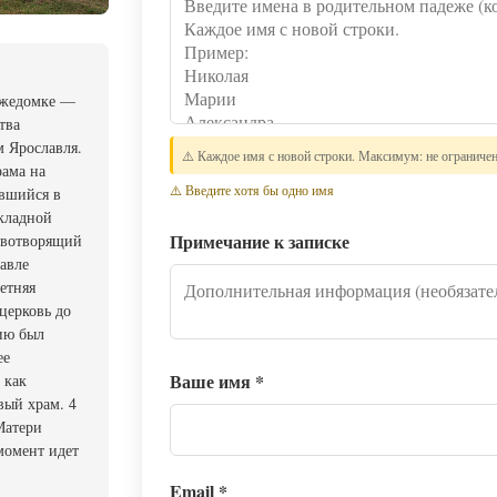
ожедомке —
тва
 Ярославля.
⚠️ Каждое имя с новой строки. Максимум: не ограниче
рама на
⚠️ Введите хотя бы одно имя
ившийся в
вкладной
Примечание к записке
животворящий
авле
етняя
 церковь до
нию был
ее
Ваше имя
*
 как
вый храм. 4
Матери
момент идет
Email
*