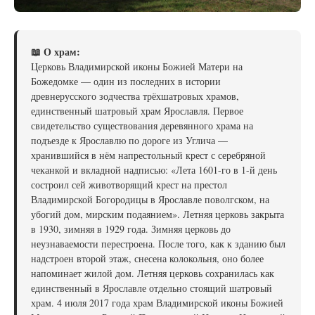
📖 О храм:
Церковь Владимирской иконы Божией Матери на
Божедомке — один из последних в истории
древнерусского зодчества трёхшатровых храмов,
единственный шатровый храм Ярославля. Первое
свидетельство существования деревянного храма на
подъезде к Ярославлю по дороге из Углича —
хранившийся в нём напрестольный крест с серебряной
чеканкой и вкладной надписью: «Лета 1601-го в 1-й день
состроил сей животворящий крест на престол
Владимирской Богородицы в Ярославле поволгском, на
убогий дом, мирским подаянием». Летняя церковь закрыта
в 1930, зимняя в 1929 года. Зимняя церковь до
неузнаваемости перестроена. После того, как к зданию был
надстроен второй этаж, снесена колокольня, оно более
напоминает жилой дом. Летняя церковь сохранилась как
единственный в Ярославле отдельно стоящий шатровый
храм. 4 июля 2017 года храм Владимирской иконы Божией