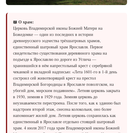
📖 О храм:
Церковь Владимирской иконы Божией Матери на
Божедомке — один из последних в истории
древнерусского зодчества трёхшатровых храмов,
единственный шатровый храм Ярославля. Первое
свидетельство существования деревянного храма на
подъезде к Ярославлю по дороге из Углича —
хранившийся в нём напрестольный крест с серебряной
чеканкой и вкладной надписью: «Лета 1601-го в 1-й день
состроил сей животворящий крест на престол
Владимирской Богородицы в Ярославле поволгском, на
убогий дом, мирским подаянием». Летняя церковь закрыта
в 1930, зимняя в 1929 года. Зимняя церковь до
неузнаваемости перестроена. После того, как к зданию был
надстроен второй этаж, снесена колокольня, оно более
напоминает жилой дом. Летняя церковь сохранилась как
единственный в Ярославле отдельно стоящий шатровый
храм. 4 июля 2017 года храм Владимирской иконы Божией