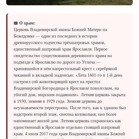
📖 О храм:
Церковь Владимирской иконы Божией Матери на
Божедомке — один из последних в истории
древнерусского зодчества трёхшатровых храмов,
единственный шатровый храм Ярославля. Первое
свидетельство существования деревянного храма на
подъезде к Ярославлю по дороге из Углича —
хранившийся в нём напрестольный крест с серебряной
чеканкой и вкладной надписью: «Лета 1601-го в 1-й день
состроил сей животворящий крест на престол
Владимирской Богородицы в Ярославле поволгском, на
убогий дом, мирским подаянием». Летняя церковь закрыта
в 1930, зимняя в 1929 года. Зимняя церковь до
неузнаваемости перестроена. После того, как к зданию был
надстроен второй этаж, снесена колокольня, оно более
напоминает жилой дом. Летняя церковь сохранилась как
единственный в Ярославле отдельно стоящий шатровый
храм. 4 июля 2017 года храм Владимирской иконы Божией