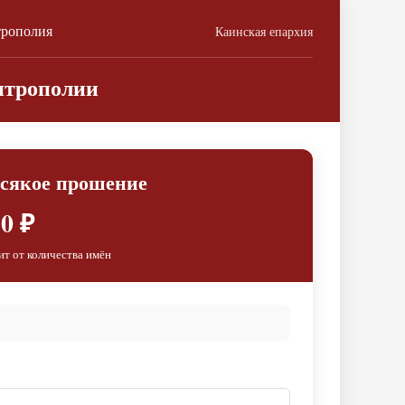
трополия
Каинская епархия
итрополии
всякое прошение
0 ₽
ит от количества имён