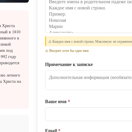
а Христа
нный в 1810
ревянного в
⚠️ Каждое имя с новой строки. Максимум: не ограниче
еликой
оен под
⚠️ Введите хотя бы одно имя
1992 году
проводится
Примечание к записке
мо летнего
а Христа на
Ваше имя
*
Email
*