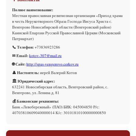
Полное наименование:
Местная православная религиозная организация «Приход храма
в честь Нерукотворного Образа Господа Иисуса Христа с.
Венгерово Новосибирской области (Венгеровский район)
Каинской Епархии Русской Православной Церкви (Московский
Патриархат)
📞 Телефон:
+73836923286
✉ Email:
kotov-307@mail.ru
🌐 Сайт:
http://spas-vengerovo.cerkov.ru
👤 Настоятель:
иерей Валерий Котов
🏛 Юридический адрес:
632241 Новосибирская область, Венгеровский район, с.
Венгерово, ул. Ленина д. 81
💰 Банковские реквизиты:
Банк «Левобережный» (ПАО) БИК: 045004850 Р/с:
40703810609040000014 К/с: 30101810100000000850