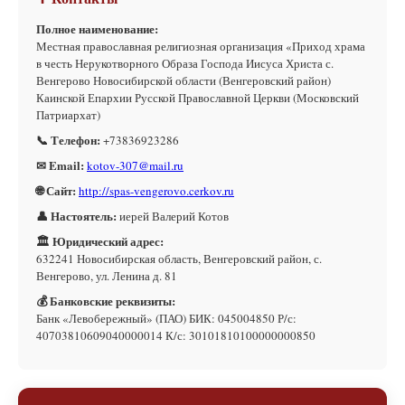
Полное наименование:
Местная православная религиозная организация «Приход храма
в честь Нерукотворного Образа Господа Иисуса Христа с.
Венгерово Новосибирской области (Венгеровский район)
Каинской Епархии Русской Православной Церкви (Московский
Патриархат)
📞 Телефон:
+73836923286
✉ Email:
kotov-307@mail.ru
🌐 Сайт:
http://spas-vengerovo.cerkov.ru
👤 Настоятель:
иерей Валерий Котов
🏛 Юридический адрес:
632241 Новосибирская область, Венгеровский район, с.
Венгерово, ул. Ленина д. 81
💰 Банковские реквизиты:
Банк «Левобережный» (ПАО) БИК: 045004850 Р/с:
40703810609040000014 К/с: 30101810100000000850