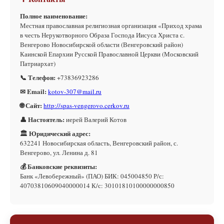
Полное наименование:
Местная православная религиозная организация «Приход храма
в честь Нерукотворного Образа Господа Иисуса Христа с.
Венгерово Новосибирской области (Венгеровский район)
Каинской Епархии Русской Православной Церкви (Московский
Патриархат)
📞 Телефон:
+73836923286
✉ Email:
kotov-307@mail.ru
🌐 Сайт:
http://spas-vengerovo.cerkov.ru
👤 Настоятель:
иерей Валерий Котов
🏛 Юридический адрес:
632241 Новосибирская область, Венгеровский район, с.
Венгерово, ул. Ленина д. 81
💰 Банковские реквизиты:
Банк «Левобережный» (ПАО) БИК: 045004850 Р/с:
40703810609040000014 К/с: 30101810100000000850