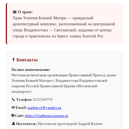
📖 О храм:
Храм Успения Божией Матери — прекрасный
архитектурный комплекс, расположенный на центральной
улице Владивостока — Светланской, недалеко от центра
города и практически на берегу залива Золотой Рог.
✝ Контакты
Полное наименование:
Местная религиозная организация Православный Приход храма
Успения Божией Матери г. Владивостока Владивостокской
епархии Русской Православной Церкви (Московский
патриархат)
📞 Телефон:
4232269755
✉ Email:
uspbm-vl@yandex.ru
🌐 Сайт:
https://vladhram-uspenie.ru
👤 Настоятель:
Настоятель протоиерей Андрей Калчев