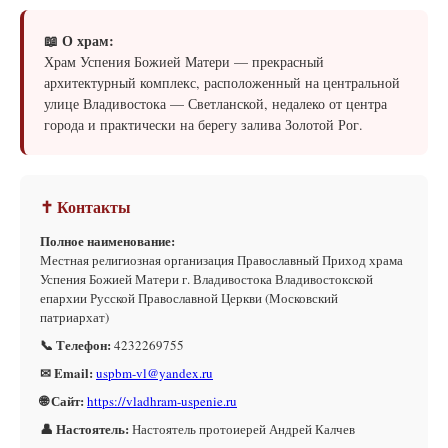
📖 О храм:
Храм Успения Божией Матери — прекрасный
архитектурный комплекс, расположенный на центральной
улице Владивостока — Светланской, недалеко от центра
города и практически на берегу залива Золотой Рог.
✝ Контакты
Полное наименование:
Местная религиозная организация Православный Приход храма
Успения Божией Матери г. Владивостока Владивостокской
епархии Русской Православной Церкви (Московский
патриархат)
📞 Телефон:
4232269755
✉ Email:
uspbm-vl@yandex.ru
🌐 Сайт:
https://vladhram-uspenie.ru
👤 Настоятель:
Настоятель протоиерей Андрей Калчев