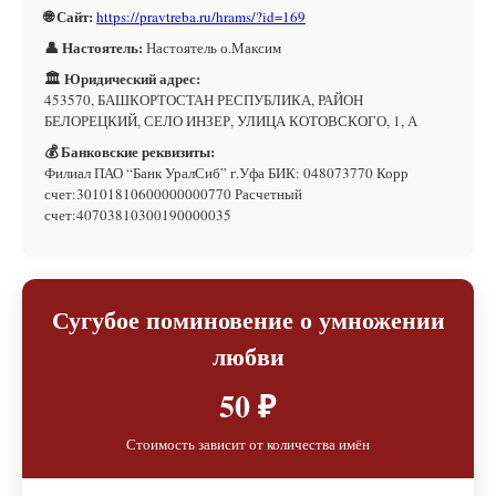
🌐 Сайт:
https://pravtreba.ru/hrams/?id=169
👤 Настоятель:
Настоятель о.Максим
🏛 Юридический адрес:
453570, БАШКОРТОСТАН РЕСПУБЛИКА, РАЙОН
БЕЛОРЕЦКИЙ, СЕЛО ИНЗЕР, УЛИЦА КОТОВСКОГО, 1, А
💰 Банковские реквизиты:
Филиал ПАО “Банк УралСиб” г.Уфа БИК: 048073770 Корр
счет:30101810600000000770 Расчетный
счет:40703810300190000035
Сугубое поминовение о умножении
любви
50 ₽
Стоимость зависит от количества имён