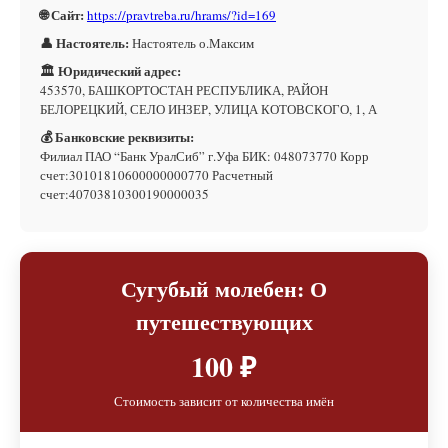
🌐 Сайт:
https://pravtreba.ru/hrams/?id=169
👤 Настоятель:
Настоятель о.Максим
🏛 Юридический адрес:
453570, БАШКОРТОСТАН РЕСПУБЛИКА, РАЙОН
БЕЛОРЕЦКИЙ, СЕЛО ИНЗЕР, УЛИЦА КОТОВСКОГО, 1, А
💰 Банковские реквизиты:
Филиал ПАО “Банк УралСиб” г.Уфа БИК: 048073770 Корр
счет:30101810600000000770 Расчетный
счет:40703810300190000035
Сугубый молебен: О
путешествующих
100 ₽
Стоимость зависит от количества имён