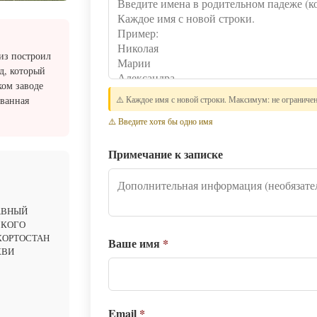
из построил
д, который
ком заводе
званная
⚠️ Каждое имя с новой строки. Максимум: не ограниче
⚠️ Введите хотя бы одно имя
Примечание к записке
АВНЫЙ
СКОГО
КОРТОСТАН
Ваше имя
*
КВИ
Email
*