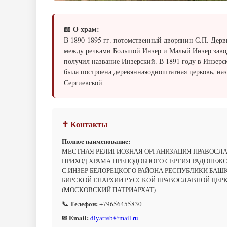
📖 О храм:
В 1890-1895 гг. потомственный дворянин С.П. Дерв
между речками Большой Инзер и Малый Инзер заво
получил название Инзерский. В 1891 году в Инзерс
была построена деревяннаяодноштатная церковь, на
Сергиевской
✝ Контакты
Полное наименование:
МЕСТНАЯ РЕЛИГИОЗНАЯ ОРГАНИЗАЦИЯ ПРАВОСЛ
ПРИХОД ХРАМА ПРЕПОДОБНОГО СЕРГИЯ РАДОНЕЖ
С.ИНЗЕР БЕЛОРЕЦКОГО РАЙОНА РЕСПУБЛИКИ БАШ
БИРСКОЙ ЕПАРХИИ РУССКОЙ ПРАВОСЛАВНОЙ ЦЕР
(МОСКОВСКИЙ ПАТРИАРХАТ)
📞 Телефон:
+79656455830
✉ Email:
dlyatreb@mail.ru