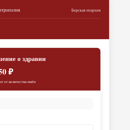
итрополия
Бирская епархия
шение о здравии
50 ₽
ит от количества имён