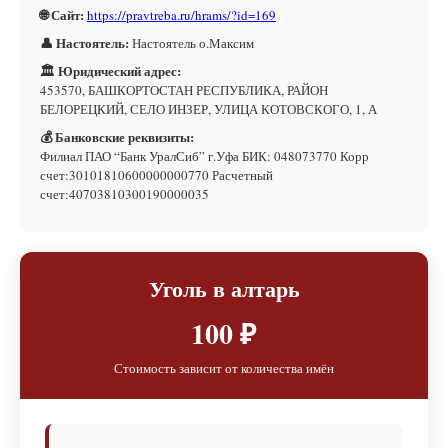
🌐 Сайт:
https://pravtreba.ru/hrams/?id=169
👤 Настоятель:
Настоятель о.Максим
🏛 Юридический адрес:
453570, БАШКОРТОСТАН РЕСПУБЛИКА, РАЙОН
БЕЛОРЕЦКИЙ, СЕЛО ИНЗЕР, УЛИЦА КОТОВСКОГО, 1, А
💰 Банковские реквизиты:
Филиал ПАО “Банк УралСиб” г.Уфа БИК: 048073770 Корр
счет:30101810600000000770 Расчетный
счет:40703810300190000035
Уголь в алтарь
100 ₽
Стоимость зависит от количества имён