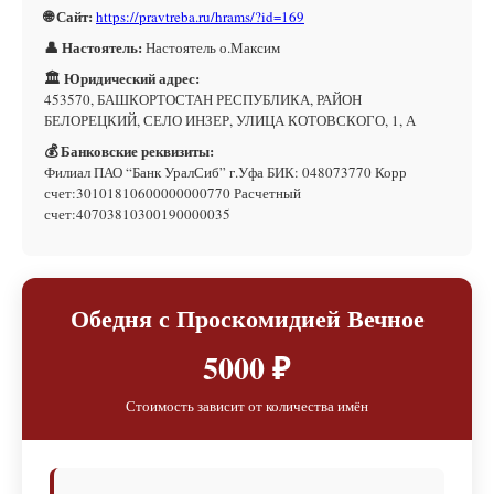
🌐 Сайт:
https://pravtreba.ru/hrams/?id=169
👤 Настоятель:
Настоятель о.Максим
🏛 Юридический адрес:
453570, БАШКОРТОСТАН РЕСПУБЛИКА, РАЙОН
БЕЛОРЕЦКИЙ, СЕЛО ИНЗЕР, УЛИЦА КОТОВСКОГО, 1, А
💰 Банковские реквизиты:
Филиал ПАО “Банк УралСиб” г.Уфа БИК: 048073770 Корр
счет:30101810600000000770 Расчетный
счет:40703810300190000035
Обедня с Проскомидией Вечное
5000 ₽
Стоимость зависит от количества имён